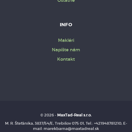
Ostatné
INFO
Makléri
Napíšte nám
Kontakt
© 2026 -
MaxTad-Real s.r.o.
M. R. Štefánika, 3837/54/E, Trebišov 075 01, Tel.: +421948781210, E-
mail: marekbarna@maxtadreal.sk