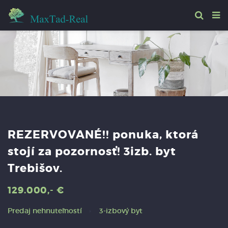
REZERVOVANÉ!! ponuka, ktorá
stojí za pozornosť! 3izb. byt
Trebišov.
129.000,- €
Predaj nehnuteľností
3-izbový byt