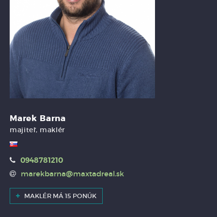
Marek Barna
majiteľ, maklér
0948781210
marekbarna@maxtadreal.sk
MAKLÉR MÁ 15 PONÚK