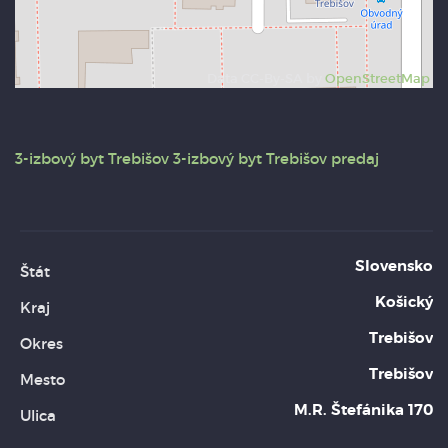
Data CC-By-SA by
OpenStreetMap
3-izbový byt
Trebišov
3-izbový byt Trebišov predaj
Slovensko
Štát
Košický
Kraj
Trebišov
Okres
Trebišov
Mesto
M.R. Štefánika 170
Ulica