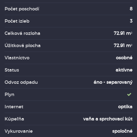
Počet poschodí
8
Počet izieb
3
Celková rozloha
72.91 m²
Úžitková plocha
72.91 m²
Vlastníctvo
osobné
Status
aktívne
Odvoz odpadu
áno - separovaný
Plyn
Internet
optika
Kúpeľňa
vaňa a sprchovací kút
Vykurovanie
spoločné