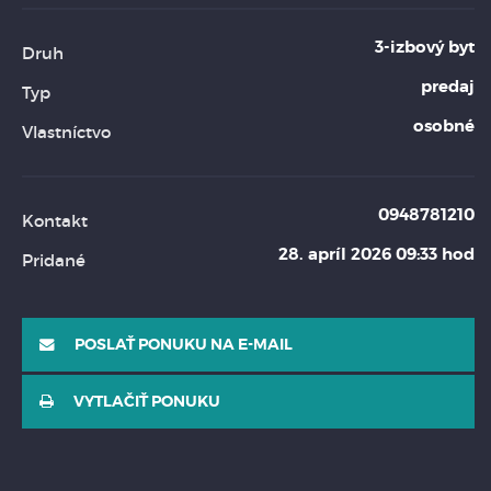
3-izbový byt
Druh
predaj
Typ
osobné
Vlastníctvo
0948781210
Kontakt
28. apríl 2026 09:33 hod
Pridané
POSLAŤ PONUKU NA E-MAIL
VYTLAČIŤ PONUKU