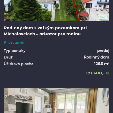
Rodinný dom s veľkým pozemkom pri
Michalovciach – priestor pre rodinu.
Lastomír
Typ ponuky
predaj
Druh
Rodinný dom
Úžitková plocha
126.3 m²
171.600,- €