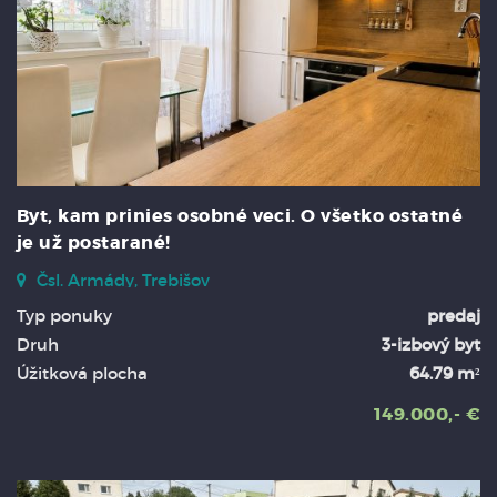
Byt, kam prinies osobné veci. O všetko ostatné
je už postarané!
Čsl. Armády, Trebišov
Typ ponuky
predaj
Druh
3-izbový byt
Úžitková plocha
64.79 m²
149.000,- €