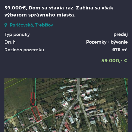
59.000€, Dom sa stavia raz. Začína sa však
výberom správneho miesta.
Paričovská, Trebišov
Typ ponuky
predaj
Druh
Pozemky - bývanie
Rozloha pozemku
676 m²
59.000,- €