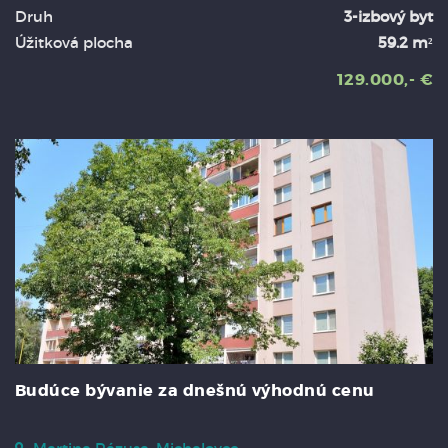
Druh
3-izbový byt
Úžitková plocha
59.2 m²
129.000,- €
Budúce bývanie za dnešnú výhodnú cenu