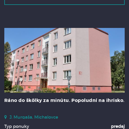
Ráno do škôlky za minútu. Popoludní na ihrisko.
J. Murgaša, Michalovce
Typ ponuky
predaj