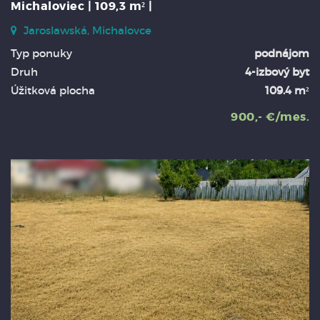
Michaloviec | 109,3 m² |
Jaroslawská, Michalovce
Typ ponuky
podnájom
Druh
4-izbový byt
Úžitková plocha
109.4 m²
900,- €/mes.