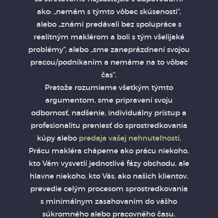
ako: „nemám s týmto vôbec skúsenosti“,
alebo „známi predávali bez spolupráce s
realitným maklérom a boli s tým všelijaké
problémy“, alebo „sme zaneprázdnení svojou
pracou/podnikaním a nemáme na to vôbec
čas“.
Pretože rozumieme všetkým týmto
argumentom, sme pripravení svoju
odbornosť, nadšenie, individuálny prístup a
profesionalitu preniesť do sprostredkovania
kúpy alebo
predaja vašej nehnuteľnosti
.
Prácu makléra chápeme ako prácu niekoho,
kto Vám vysvetlí jednotlivé fázy obchodu, ale
hlavne niekoho, kto Vás, ako našich klientov,
prevedie celým procesom sprostredkovania
s minimálnym zasahovaním do vášho
súkromného alebo pracovného času.