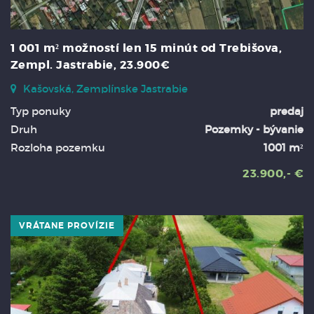
1 001 m² možností len 15 minút od Trebišova,
Zempl. Jastrabie, 23.900€
Kašovská, Zemplínske Jastrabie
Typ ponuky
predaj
Druh
Pozemky - bývanie
Rozloha pozemku
1001 m²
23.900,- €
VRÁTANE PROVÍZIE