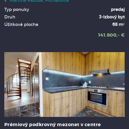
Martina Rázusa, Michalovce
Typ ponuky
predaj
Druh
3-izbový byt
Úžitková plocha
68 m²
141.800,- €
Prémiový podkrovný mezonet v centre