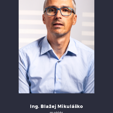
Ing. Blažej Mikuláško
maklér