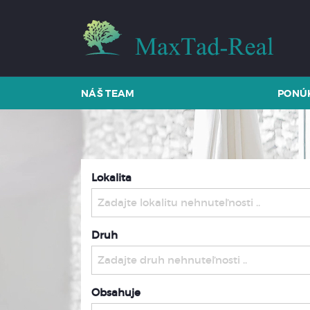
NÁŠ TEAM
PONÚ
Lokalita
Zadajte lokalitu nehnuteľnosti ..
Druh
Zadajte druh nehnuteľnosti ..
Obsahuje