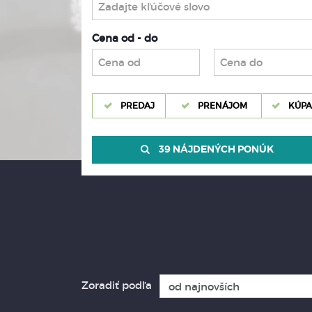
Cena od - do
PREDAJ
PRENÁJOM
KÚPA
39 NÁJDENÝCH PONÚK
Zoradiť podľa