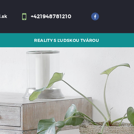
+421948781210
.sk
REALITY S ĽUDSKOU TVÁROU