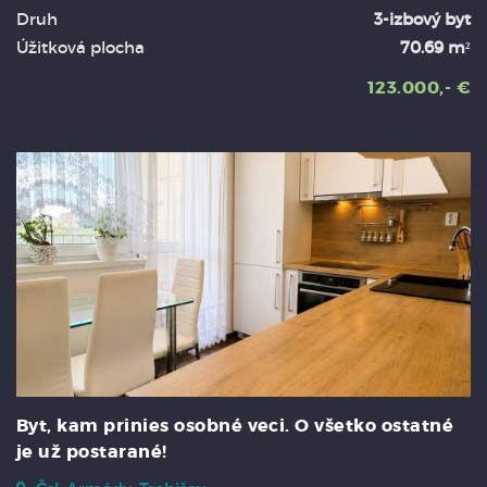
Druh
3-izbový byt
Úžitková plocha
70.69 m²
123.000,- €
Byt, kam prinies osobné veci. O všetko ostatné
je už postarané!