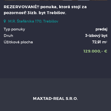
REZERVOVANÉ!! ponuka, ktorá stojí za
pozornosť! 3izb. byt Trebišov.
M.R. Štefánika 170, Trebišov
Typ ponuky
predaj
Druh
3-izbový byt
Úžitková plocha
72.91 m²
129.000,- €
MAXTAD-REAL S.R.O.