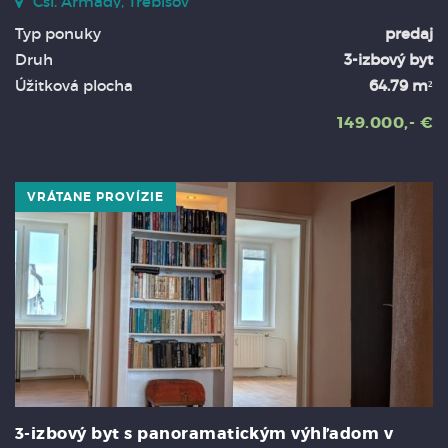
Čsl. Armády, Trebišov
Typ ponuky
predaj
Druh
3-izbový byt
Úžitková plocha
64.79 m²
149.000,- €
VRÁTANE PROVÍZIE
3-izbový byt s panoramatickým výhľadom v