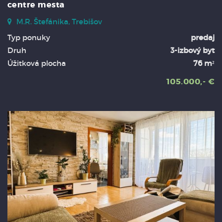
centre mesta
M.R. Štefánika, Trebišov
Typ ponuky
predaj
Druh
3-izbový byt
Úžitková plocha
76 m²
105.000,- €