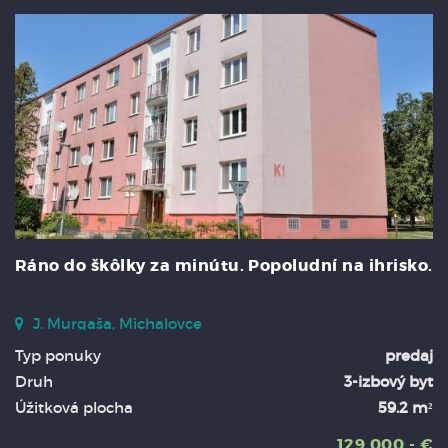
Ráno do škôlky za minútu. Popoludní na ihrisko.
J. Murgaša, Michalovce
Typ ponuky
predaj
Druh
3-izbový byt
Úžitková plocha
59.2 m²
129.000,- €