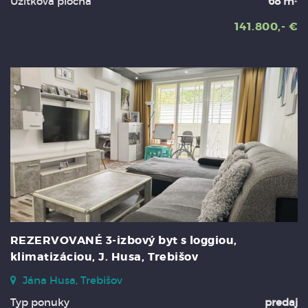
Úžitková plocha
68 m²
141.800,- €
REZERVOVANÉ 3-izbový byt s loggiou,
klimatizáciou, J. Husa, Trebišov
Jána Husa, Trebišov
Typ ponuky
predaj