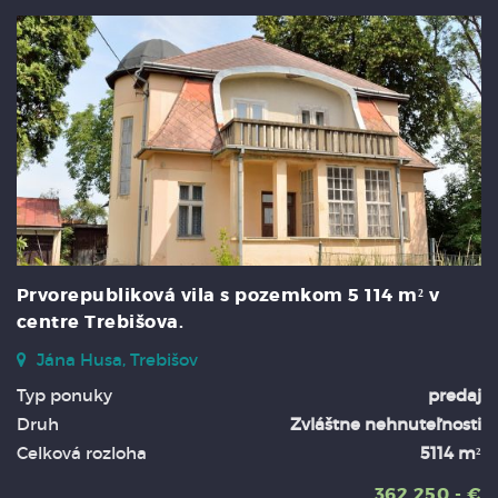
Prvorepubliková vila s pozemkom 5 114 m² v
centre Trebišova.
Jána Husa, Trebišov
Typ ponuky
predaj
Druh
Zvláštne nehnuteľnosti
Celková rozloha
5114 m²
362.250,- €