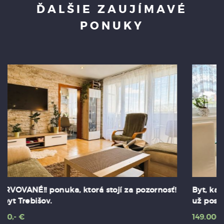
ĎALŠIE ZAUJÍMAVÉ
PONUKY
Byt, kam prinies osobné veci. O všetko ostatné je
už postarané!
149.000,- €