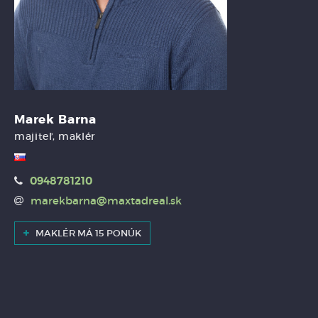
Marek Barna
majiteľ, maklér
0948781210
marekbarna@maxtadreal.sk
MAKLÉR MÁ 15 PONÚK