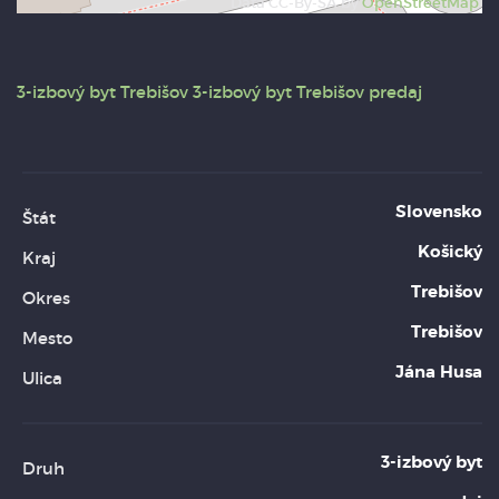
Data CC-By-SA by
OpenStreetMap
3-izbový byt
Trebišov
3-izbový byt Trebišov predaj
Slovensko
Štát
Košický
Kraj
Trebišov
Okres
Trebišov
Mesto
Jána Husa
Ulica
3-izbový byt
Druh