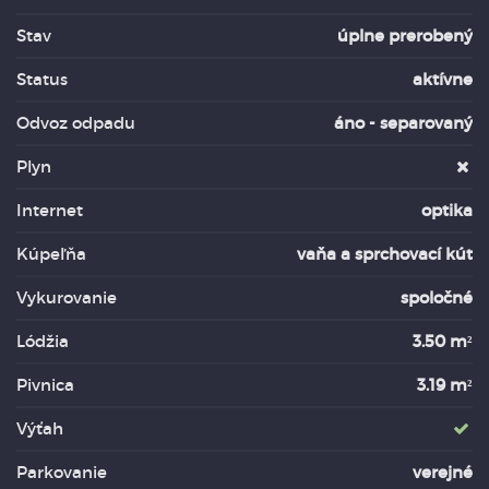
Stav
úplne prerobený
Status
aktívne
Odvoz odpadu
áno - separovaný
Plyn
Internet
optika
Kúpeľňa
vaňa a sprchovací kút
Vykurovanie
spoločné
Lódžia
3.50 m²
Pivnica
3.19 m²
Výťah
Parkovanie
verejné