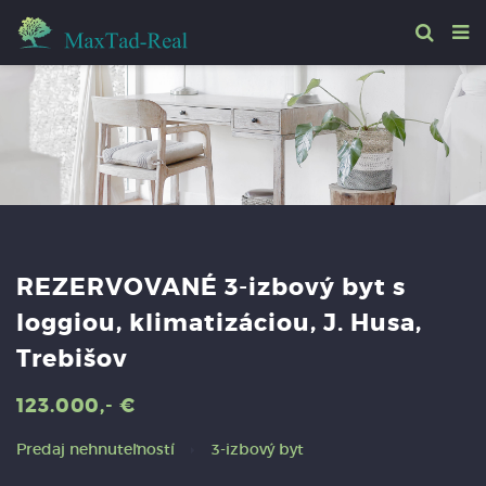
REZERVOVANÉ 3-izbový byt s
loggiou, klimatizáciou, J. Husa,
Trebišov
123.000,- €
Predaj nehnuteľností
3-izbový byt