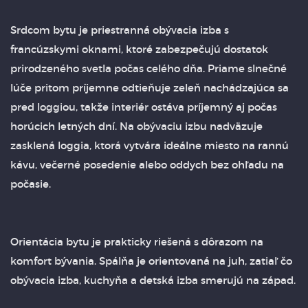
Srdcom bytu je priestranná obývacia izba s
francúzskymi oknami, ktoré zabezpečujú dostatok
prirodzeného svetla počas celého dňa. Priame slnečné
lúče pritom príjemne odtieňuje zeleň nachádzajúca sa
pred loggiou, takže interiér ostáva príjemný aj počas
horúcich letných dní. Na obývaciu izbu nadväzuje
zasklená loggia, ktorá vytvára ideálne miesto na rannú
kávu, večerné posedenie alebo oddych bez ohľadu na
počasie.
Orientácia bytu je prakticky riešená s dôrazom na
komfort bývania. Spálňa je orientovaná na juh, zatiaľ čo
obývacia izba, kuchyňa a detská izba smerujú na západ.