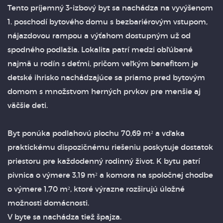
Tento príjemný 3-izbový byt sa nachádza na vyvýšenom
1. poschodí bytového domu s bezbariérovým vstupom,
nájazdovou rampou a výťahom dostupným už od
spodného podlažia. Lokalita patrí medzi obľúbené
najmä u rodín s deťmi, pričom veľkým benefitom je
detské ihrisko nachádzajúce sa priamo pred bytovým
domom s množstvom herných prvkov pre menšie aj
väčšie deti.
Byt ponúka podlahovú plochu 70,69 m² a vďaka
praktickému dispozičnému riešeniu poskytuje dostatok
priestoru pre každodenný rodinný život. K bytu patrí
pivnica o výmere 3,19 m² a komora na spoločnej chodbe
o výmere 1,70 m², ktoré výrazne rozširujú úložné
možnosti domácnosti.
V byte sa nachádza tiež špajza.