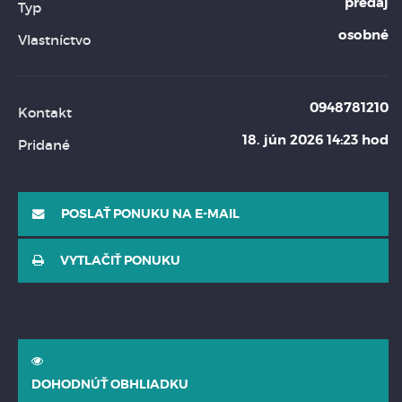
predaj
Typ
osobné
Vlastníctvo
0948781210
Kontakt
18. jún 2026 14:23 hod
Pridané
POSLAŤ PONUKU NA E-MAIL
VYTLAČIŤ PONUKU
DOHODNÚŤ OBHLIADKU