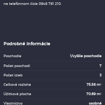
na telefónnom čísle 0948 781 210.
Podrobné informácie
Poschodie
1/vyššie poschodie
Počet poschodí
7
Počet izieb
3
Celková rozloha
75.58 m²
Úžitková plocha
70.69 m²
Vlastníctvo
osobné