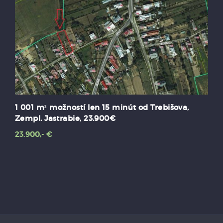
va,
Stavať môžete prakticky okamžite, 728 m²,
stavebné povolenie + projekt
59.000,- €