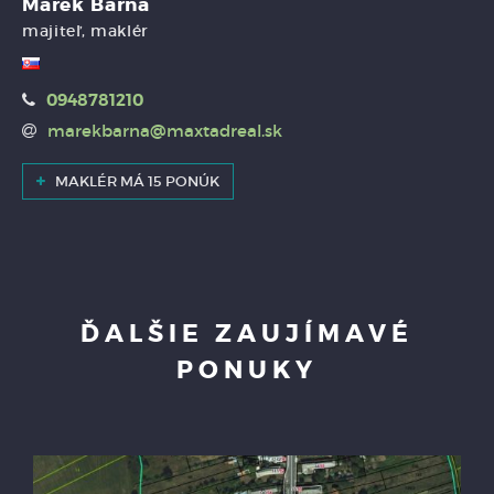
Marek Barna
majiteľ, maklér
0948781210
marekbarna@maxtadreal.sk
MAKLÉR MÁ 15 PONÚK
ĎALŠIE ZAUJÍMAVÉ
PONUKY