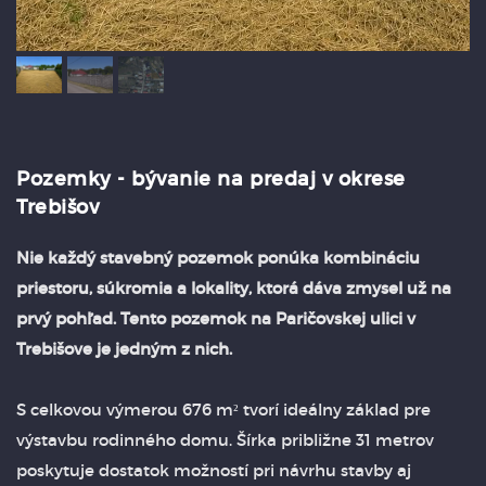
Pozemky - bývanie na predaj v okrese
Trebišov
Nie každý stavebný pozemok ponúka kombináciu
priestoru, súkromia a lokality, ktorá dáva zmysel už na
prvý pohľad. Tento pozemok na Paričovskej ulici v
Trebišove je jedným z nich.
S celkovou výmerou 676 m² tvorí ideálny základ pre
výstavbu rodinného domu. Šírka približne 31 metrov
poskytuje dostatok možností pri návrhu stavby aj