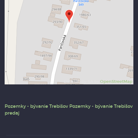
Data CC-By-SA by
OpenStreetMap
Pozemky - bývanie
Trebišov
Pozemky - bývanie Trebišov
predaj