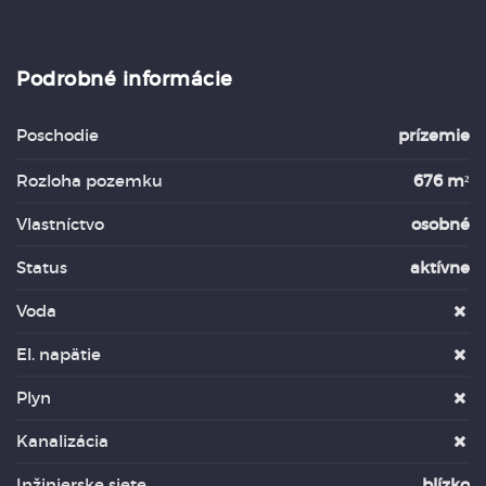
Podrobné informácie
Poschodie
prízemie
Rozloha pozemku
676 m²
Vlastníctvo
osobné
Status
aktívne
Voda
El. napätie
Plyn
Kanalizácia
Inžinierske siete
blízko