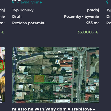
Hlavná, Vinné
daj
Typ ponuky
predaj
Ty
nie
Druh
Pozemky - bývanie
Dr
 m²
Rozloha pozemku
935 m²
Ro
- €
33.000,- €
miesto na vysnívaný dom v Trebišove –