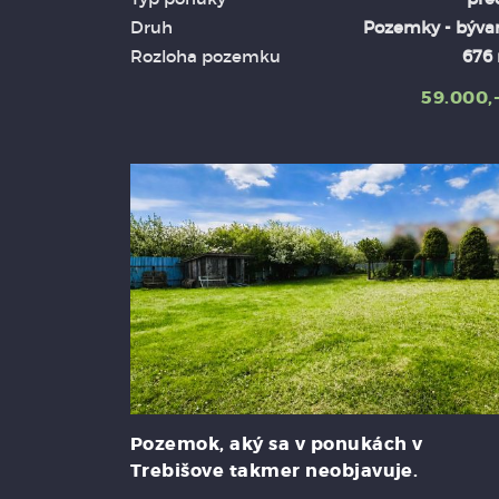
Druh
Pozemky - býva
Rozloha pozemku
676
59.000,
Pozemok, aký sa v ponukách v
Trebišove takmer neobjavuje.