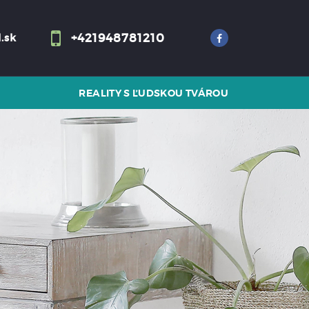
+421948781210
.sk
REALITY S ĽUDSKOU TVÁROU