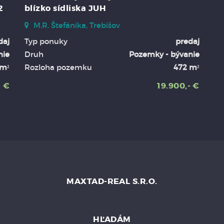
2
blízko sídliska JUH
M.R. Štefánika, Trebišov
daj
Typ ponuky
predaj
nie
Druh
Pozemky - bývanie
 m²
Rozloha pozemku
472 m²
- €
19.900,- €
MAXTAD-REAL S.R.O.
HĽADÁM