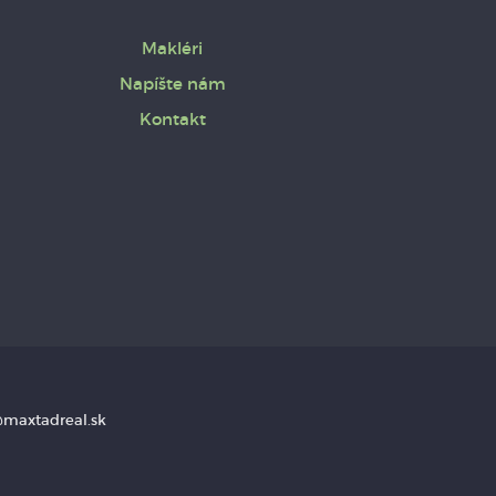
Makléri
Napíšte nám
Kontakt
a@maxtadreal.sk