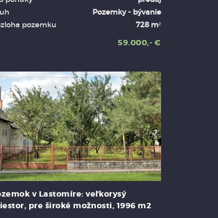
uh
Pozemky - bývanie
zloha pozemku
728 m²
59.000,- €
zemok v Lastomíre: veľkorysý
iestor, pre široké možnosti, 1996 m2