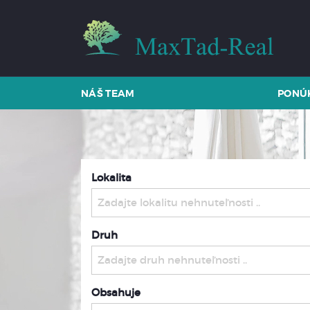
NÁŠ TEAM
PONÚ
Lokalita
Zadajte lokalitu nehnuteľnosti ..
Druh
Zadajte druh nehnuteľnosti ..
Obsahuje