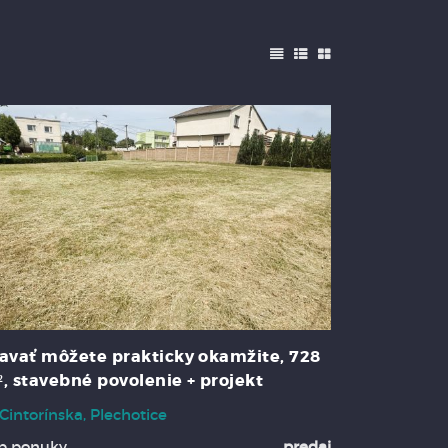
avať môžete prakticky okamžite, 728
, stavebné povolenie + projekt
Cintorínska, Plechotice
p ponuky
predaj