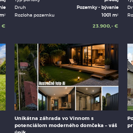
nie
Druh
Pozemky - bývanie
Dr
 m²
Rozloha pozemku
1001 m²
Ro
- €
23.900,- €
Unikátna záhrada vo Vinnom s
Po
potenciálom moderného domčeka – váš
pr
únik