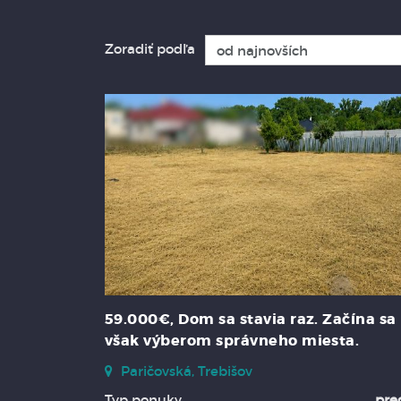
Zoradiť podľa
59.000€, Dom sa stavia raz. Začína sa
však výberom správneho miesta.
Paričovská, Trebišov
Typ ponuky
pre