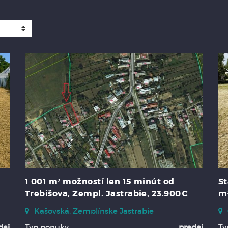
1 001 m² možností len 15 minút od
St
Trebišova, Zempl. Jastrabie, 23.900€
m²
Kašovská, Zemplínske Jastrabie
daj
Typ ponuky
predaj
Ty