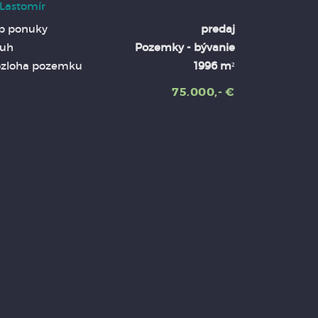
Lastomír
p ponuky
predaj
uh
Pozemky - bývanie
zloha pozemku
1996 m²
75.000,- €