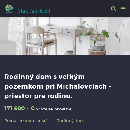
Rodinný dom s veľkým
pozemkom pri Michalovciach –
priestor pre rodinu.
171.600,- €
vrátane provízie
Predaj nehnuteľností
Rodinný dom