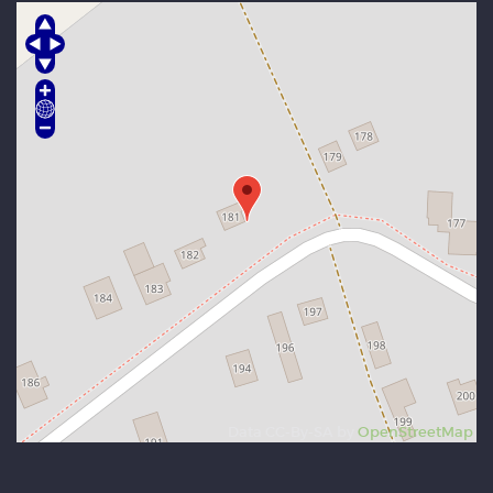
Data CC-By-SA by
OpenStreetMap