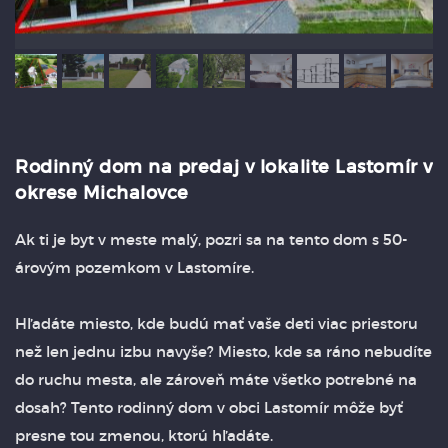
Rodinný dom na predaj v lokalite Lastomír v
okrese Michalovce
Ak ti je byt v meste malý, pozri sa na tento dom s 50-
árovým pozemkom v Lastomíre.
Hľadáte miesto, kde budú mať vaše deti viac priestoru
než len jednu izbu navyše? Miesto, kde sa ráno nebudíte
do ruchu mesta, ale zároveň máte všetko potrebné na
dosah? Tento rodinný dom v obci Lastomír môže byť
presne tou zmenou, ktorú hľadáte.