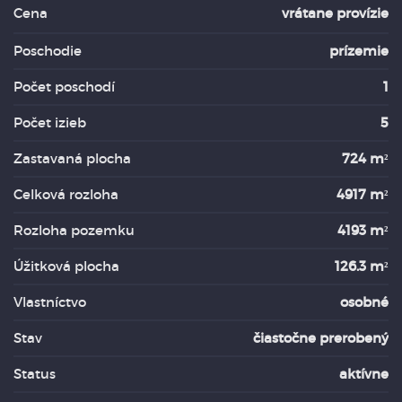
Cena
vrátane provízie
Poschodie
prízemie
Počet poschodí
1
Počet izieb
5
Zastavaná plocha
724 m²
Celková rozloha
4917 m²
Rozloha pozemku
4193 m²
Úžitková plocha
126.3 m²
Vlastníctvo
osobné
Stav
čiastočne prerobený
Status
aktívne