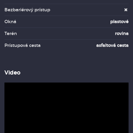
Bezbariérový prístup
Okná
plastové
Terén
rovina
Prístupová cesta
asfaltová cesta
Video