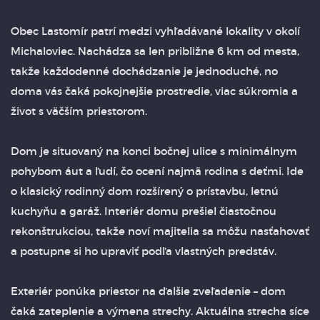
Obec Lastomír patrí medzi vyhľadávané lokality v okolí
Michaloviec. Nachádza sa len približne 6 km od mesta,
takže každodenné dochádzanie je jednoduché, no
doma vás čaká pokojnejšie prostredie, viac súkromia a
život s väčším priestorom.
Dom je situovaný na konci bočnej ulice s minimálnym
pohybom áut a ľudí, čo ocení najmä rodina s deťmi. Ide
o klasický rodinný dom rozšírený o prístavbu, letnú
kuchyňu a garáž. Interiér domu prešiel čiastočnou
rekonštrukciou, takže noví majitelia sa môžu nasťahovať
a postupne si ho upraviť podľa vlastných predstáv.
Exteriér ponúka priestor na ďalšie zveľadenie – dom
čaká zateplenie a výmena strechy. Aktuálna strecha síce