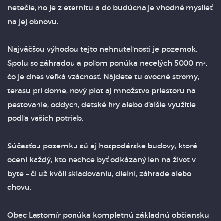
netečie, no je z eternitu a do budúcna je vhodné myslieť
na jej obnovu.
Najväčšou výhodou tejto nehnuteľnosti je pozemok.
Spolu so záhradou a poľom ponúka necelých 5000 m²,
čo je dnes veľká vzácnosť. Nájdete tu ovocné stromy,
terasu pri dome, nový plot aj množstvo priestoru na
pestovanie, oddych, detské hry alebo ďalšie využitie
podľa vašich potrieb.
Súčasťou pozemku sú aj hospodárske budovy, ktoré
ocení každý, kto nechce byť odkázaný len na život v
byte – či už kvôli skladovaniu, dielni, záhrade alebo
chovu.
Obec Lastomír ponúka kompletnú základnú občiansku