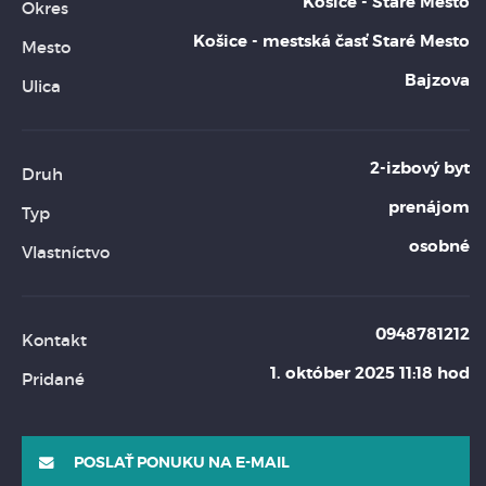
Košice - Staré Mesto
Okres
Košice - mestská časť Staré Mesto
Mesto
Bajzova
Ulica
2-izbový byt
Druh
prenájom
Typ
osobné
Vlastníctvo
0948781212
Kontakt
1. október 2025 11:18 hod
Pridané
POSLAŤ PONUKU NA E-MAIL