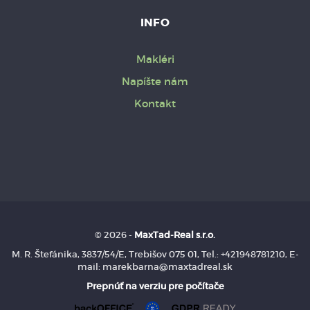
INFO
Makléri
Napíšte nám
Kontakt
© 2026 -
MaxTad-Real s.r.o.
M. R. Štefánika, 3837/54/E, Trebišov 075 01, Tel.: +421948781210, E-
mail: marekbarna@maxtadreal.sk
Prepnúť na verziu pre počítače