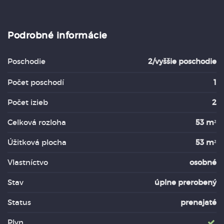
Podrobné informácie
Poschodie
2/vyššie poschodie
Počet poschodí
1
Počet izieb
2
Celková rozloha
53 m²
Úžitková plocha
53 m²
Vlastníctvo
osobné
Stav
úplne prerobený
Status
prenajaté
Plyn