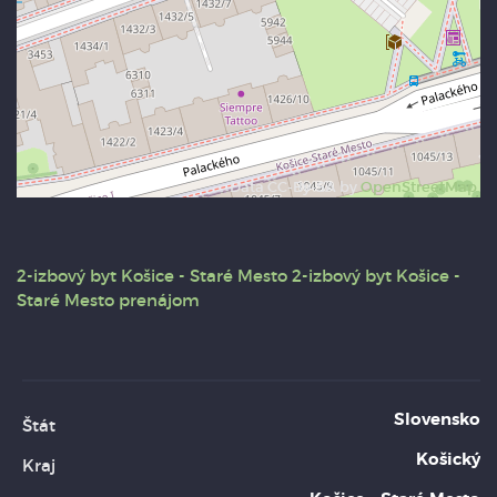
Data CC-By-SA by
OpenStreetMap
2-izbový byt
Košice - Staré Mesto
2-izbový byt Košice -
Staré Mesto prenájom
Slovensko
Štát
Košický
Kraj