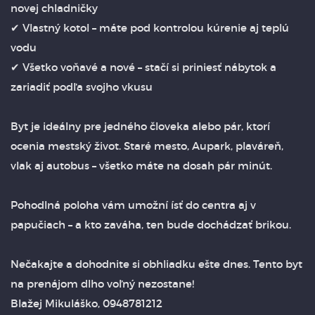
novej chladničky
✔ Vlastný kotol – máte pod kontrolou kúrenie aj teplú
vodu
✔ Všetko voňavé a nové – stačí si priniesť nábytok a
zariadiť podľa svojho vkusu
Byt je ideálny pre jedného človeka alebo pár, ktorí
ocenia mestský život. Staré mesto, Aupark, plaváreň,
vlak aj autobus – všetko máte na dosah pár minút.
Pohodlná poloha vám umožní ísť do centra aj v
papučiach – a kto zaváha, ten bude dochádzať brikou.
Nečakajte a dohodnite si obhliadku ešte dnes. Tento byt
na prenájom dlho voľný nezostane!
Blažej Mikuláško, 0948781212