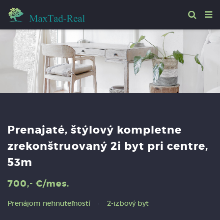
Prenajaté, štýlový kompletne
zrekonštruovaný 2i byt pri centre,
53m
700,- €/mes.
Prenájom nehnuteľností
2-izbový byt