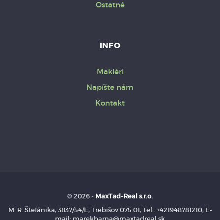
Ostatné
INFO
Makléri
Napíšte nám
Kontakt
© 2026 -
MaxTad-Real s.r.o.
M. R. Štefánika, 3837/54/E, Trebišov 075 01, Tel.: +421948781210, E-
mail: marekbarna@maxtadreal.sk