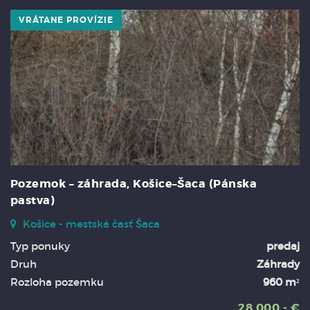
VRÁTANE PROVÍZIE
Pozemok – záhrada, Košice–Šaca (Pánska
pastva)
Košice - mestská časť Šaca
Typ ponuky
predaj
Druh
Záhrady
Rozloha pozemku
960 m²
28.000,- €