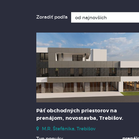
Zoradiť podľa
Päť obchodných priestorov na
prenájom, novostavba, Trebišov.
M.R. Štefánika, Trebišov
Typ ponuky
prená