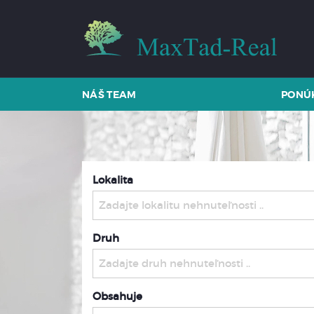
NÁŠ TEAM
PONÚ
Lokalita
Zadajte lokalitu nehnuteľnosti ..
Druh
Zadajte druh nehnuteľnosti ..
Obsahuje