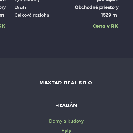
ory
Druh
Obchodné priestory
 m²
Celková rozloha
1529 m²
RK
Cena v RK
MAXTAD-REAL S.R.O.
HĽADÁM
Domy a budovy
Byty