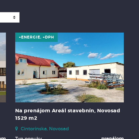
+ENERGIE, +DPH
Na prenájom Areál stavebnín, Novosad
1529 m2
Cintorínska, Novosad
jom
Typ ponuky
prenájom