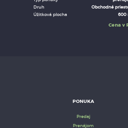
Druh
Obchodné priest
Úžitková plocha
600
Cena v 
PONUKA
Predaj
Prenájom