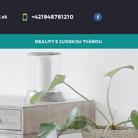
+421948781210
.sk
REALITY S ĽUDSKOU TVÁROU