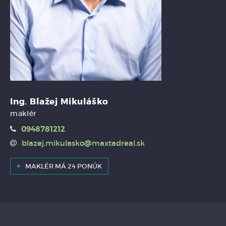
Ing. Blažej Mikuláško
maklér
0948781212
blazej.mikulasko@maxtadreal.sk
MAKLÉR MÁ 24 PONÚK