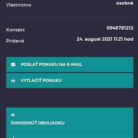
osobné
Vlastníctvo
0948781212
Kontakt
24. august 2021 11:21 hod
Pridané
POSLAŤ PONUKU NA E-MAIL
VYTLAČIŤ PONUKU
DOHODNÚŤ OBHLIADKU