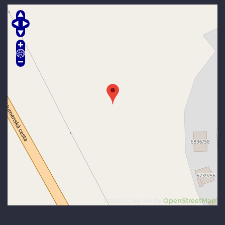
Data CC-By-SA by
OpenStreetMap