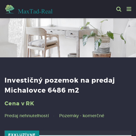
Investičný pozemok na predaj
Michalovce 6486 m2
Cena v RK
Predaj nehnuteľností
Pozemky - komerčné
EXKLUZÍVNE