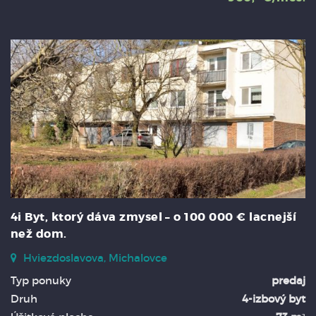
4i Byt, ktorý dáva zmysel – o 100 000 € lacnejší
než dom.
Hviezdoslavova, Michalovce
Typ ponuky
predaj
Druh
4-izbový byt