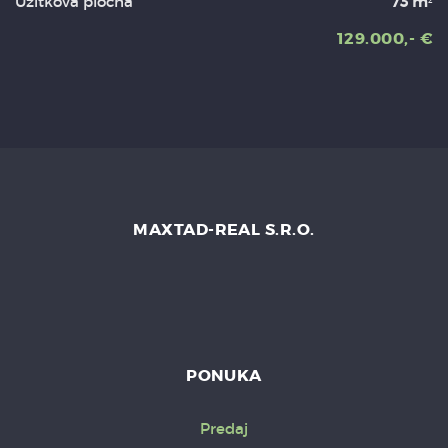
Úžitková plocha
73 m²
129.000,- €
MAXTAD-REAL S.R.O.
PONUKA
Predaj