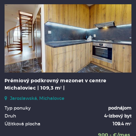
Prémiový podkrovný mezonet v centre
Michaloviec | 109,3 m² |
Jaroslawská, Michalovce
Typ ponuky
podnájom
Druh
4-izbový byt
Úžitková plocha
109.4 m²
900,- €/mes.