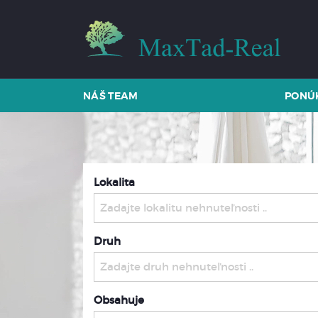
NÁŠ TEAM
PONÚ
Lokalita
Zadajte lokalitu nehnuteľnosti ..
Druh
Zadajte druh nehnuteľnosti ..
Obsahuje