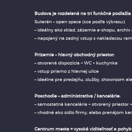
Budova je rozdelená na tri funkčné podlažia 
Suterén – open space (cca podľa výkresu):
– ideálny ako sklad, zázemie e-shopu, archív
– napojený na zadný vstup s nakladacou ra
Prízemie – hlavný obchodný priestor:
– otvorená dispozícia + WC + kuchynka
– vstup priamo z hlavnej ulice
– ideálne pre predajňu, služby, showroom al
Poschodie – administratíva / kancelárie:
– samostatná kancelária + otvorený priestor 
– vhodné ako sídlo firmy, alebo prenájom kan
Centrum mesta = vysoká viditeľnosť a pohyb 