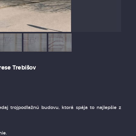
rese Trebišov
aj trojpodlažnú budovu, ktorá spája to najlepšie z
ie.