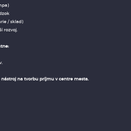
ampa)
ádzok
rie / sklad)
í rozvoj.
tne:
v.
to nástroj na tvorbu príjmu v centre mesta.