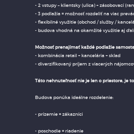
- 2 vstupy – klientsky (ulica) + zásobovací (r
- 3 podlažia = možnosť rozdeliť na viac prev
- flexibilné využitie (obchod / služby / kancelá
- budova vhodná na okamžité využitie aj ďalš
Možnosť prenajímať každé podlažie samosta
- kombinácia retail + kancelária + sklad
- diverzifikovaný príjem z viacerých nájomco
Táto nehnuteľnosť nie je len o priestore, je 
Budova ponúka ideálne rozdelenie:
- prízemie = zákazníci
- poschodie = riadenie