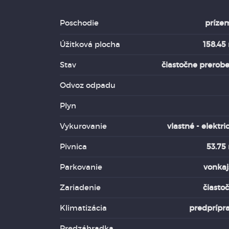
Poschodie
príze
Úžitková plocha
158.45
Stav
čiastočne prerob
Odvoz odpadu
Plyn
Vykurovanie
vlastné - elektri
Pivnica
53.75
Parkovanie
vonkaj
Zariadenie
čiasto
Klimatizácia
predprípr
Predzáhradka