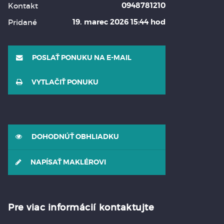
0948781210
Kontakt
19. marec 2026 15:44 hod
Pridané
POSLAŤ PONUKU NA E-MAIL
VYTLAČIŤ PONUKU
DOHODNÚŤ OBHLIADKU
NAPÍSAŤ MAKLÉROVI
Pre viac informácií kontaktujte