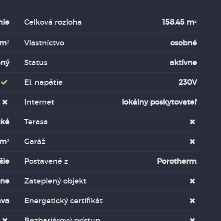
mie
Celková rozloha
158.45 m²
 m²
Vlastníctvo
osobné
ený
Status
aktívne
El. napätie
230V
Internet
lokálny poskytovateľ
cké
Terasa
 m²
Garáž
šie
Postavené z
Porotherm
čne
Zateplený objekt
ava
Energetický certifikát
Bezbariérový prístup