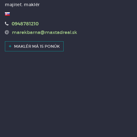
majiteľ, maklér
0948781210
marekbarna@maxtadreal.sk
MAKLÉR MÁ 15 PONÚK