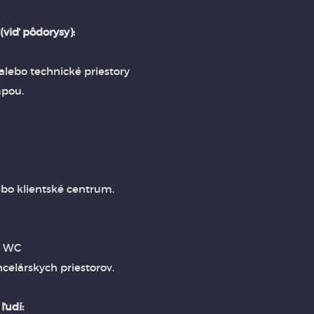
(viď pôdorysy):
 alebo technické priestory
mpou.
ebo klientské centrum.
+ WC
celárskych priestorov.
ľudí: