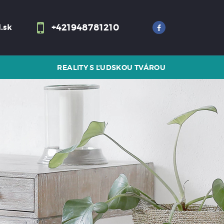
+421948781210
.sk
REALITY S ĽUDSKOU TVÁROU