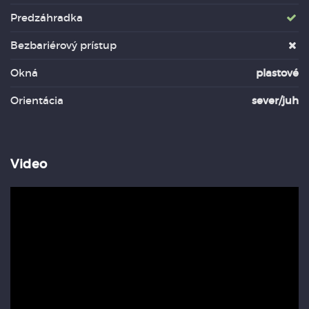
Predzáhradka
Bezbariérový prístup
Okná
plastové
Orientácia
sever/juh
Video