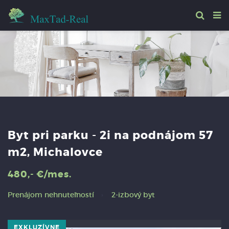
Byt pri parku - 2i na podnájom 57
m2, Michalovce
480,- €/mes.
Prenájom nehnuteľností
2-izbový byt
EXKLUZÍVNE