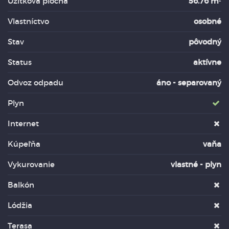
Úžitková plocha
56.76 m²
Vlastníctvo
osobné
Stav
pôvodný
Status
aktívne
Odvoz odpadu
áno - separovaný
Plyn
Internet
Kúpeľňa
vaňa
Vykurovanie
vlastné - plyn
Balkón
Lódžia
Terasa