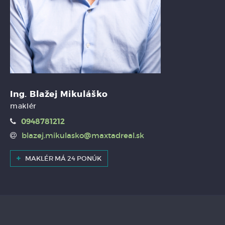
Ing. Blažej Mikuláško
maklér
0948781212
blazej.mikulasko@maxtadreal.sk
MAKLÉR MÁ 24 PONÚK