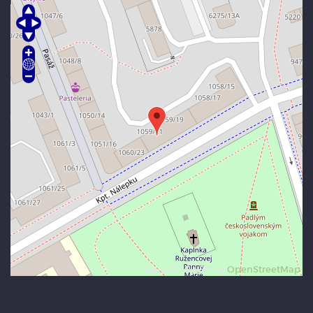
Data CC-By-SA by
OpenStreetMap