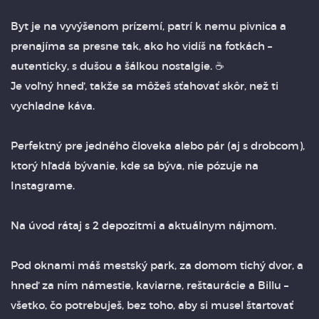
Byt je na vyvýšenom prízemí, patrí k nemu pivnica a
prenajíma sa presne tak, ako ho vidíš na fotkách –
autenticky, s dušou a šálkou nostalgie. ☕
Je voľný hneď, takže sa môžeš sťahovať skôr, než ti
vychladne káva.
Perfektný pre jedného človeka alebo pár (aj s drobcom),
ktorý hľadá bývanie, kde sa býva, nie pózuje na
Instagrame.
Na úvod rátaj s 2 depozitmi a aktuálnym nájmom.
Pod oknami máš mestský park, za domom tichý dvor, a
hneď za ním námestie, kaviarne, reštaurácie a Billu –
všetko, čo potrebuješ, bez toho, aby si musel štartovať