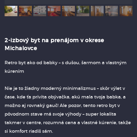
2-izbový byt na prenájom v okrese
Michalovce
Retro byt ako od babky – s dušou, šarmom a vlastným
kúrením
Nie je to žiadny moderný minimalizmus – skôr výlet v
čase, kde ťa privíta obývačka, akú mala tvoja babka, a
možno aj rovnaký gauč! Ale pozor, tento retro byt v
pôvodnom stave má svoje výhody – super lokalita
takmer v centre, rozumná cena a vlastné kúrenie, takže
si komfort riadiš sám.