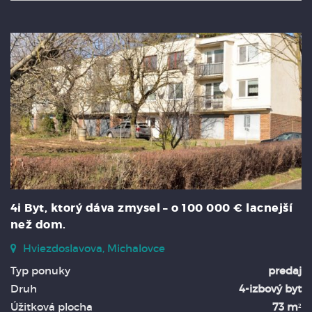
4i Byt, ktorý dáva zmysel – o 100 000 € lacnejší
než dom.
Hviezdoslavova, Michalovce
Typ ponuky
predaj
Druh
4-izbový byt
Úžitková plocha
73 m²