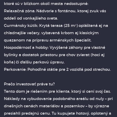
ktoré sú v blízkom okolí mesta nedostupné:
Relaxačná zóna: Nádvorie s fontánou, ktorej zvuk vás
oddelí od vonkajšieho sveta.
Gurmánsky kútik: Krytá terasa (25 m²) opláštená aj na
chladnejšie večery, vybavená krbom aj klasickým
quazanom na prípravu arménskych špecialít.
Hospodárnosť a hobby: Vyvýšené záhony pre vlastné
bylinky a dostatok priestoru pre chov zvierat (hoci aj
koňa) či ďalšiu parkovú úpravu.
Parkovanie: Pohodlné státie pre 2 vozidlá pod strechou.
Prečo investovať práve tu?
Tento dom je riešením pre klienta, ktorý si cení svoj čas.
Náklady na vybudovanie podobného areálu od nuly – pri
dnešných cenách materiálov a pozemkov – by výrazne
presiahli predajnú cenu. Tu kupujete hotový, oplotený a