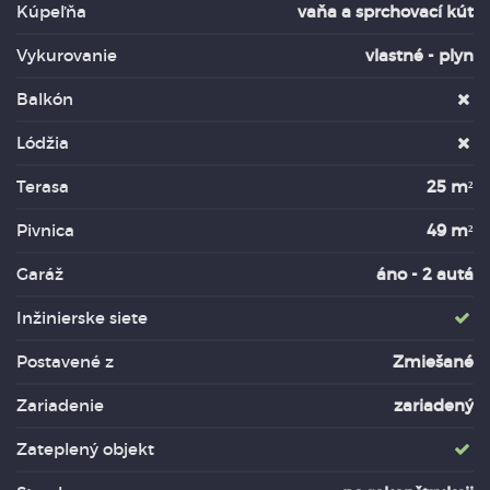
Kúpeľňa
vaňa a sprchovací kút
Vykurovanie
vlastné - plyn
Balkón
Lódžia
Terasa
25 m²
Pivnica
49 m²
Garáž
áno - 2 autá
Inžinierske siete
Postavené z
Zmiešané
Zariadenie
zariadený
Zateplený objekt