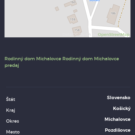
Data CC-By-SA by
OpenStreetMap
Rodinný dom
Michalovce
Rodinný dom Michalovce
predaj
Slovensko
Štát
Košický
Kraj
Michalovce
Okres
Pozdišovce
Mesto