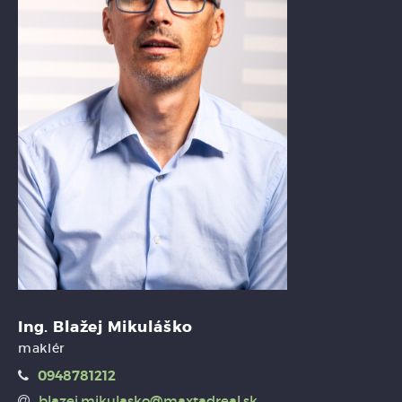
Ing. Blažej Mikuláško
maklér
0948781212
blazej.mikulasko@maxtadreal.sk