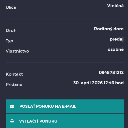
Viničná
Ulica
Rodinný dom
Druh
predaj
Typ
osobné
Vlastníctvo
0948781212
Kontakt
30. apríl 2026 12:46 hod
Pridané
POSLAŤ PONUKU NA E-MAIL
VYTLAČIŤ PONUKU