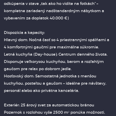
odkúpenia v stave „tak ako ho vidíte na fotkách“ –
kompletne zariadený nadštandardným nábytkom a
vybavením za doplatok 40.000 €)
Dispozícia a kapacity:
Hlavný dom: Nočná časť so 4 priestrannými spálňami a
4 komfortnými gaučmi pre maximálne súkromie.
Letná kuchyňa (Day-house): Centrum denného života.
Disponuje veľkorysou kuchyňou, barom a rozľahlým
gaučom pre relax po dobrom jedle.
Hosťovský dom: Samostatná jednotka s menšou
kuchyňou, posteľou a gaučom – ideálne pre návštevy,
personál alebo ako privátna kancelária.
Exteriér: 25 árový svet za automatickou bránou
Pozemok s rozlohou vyše 2500 m² ponúka možnosti,