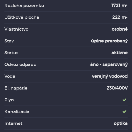
Rozloha pozemku
1721 m²
Úžitková plocha
222 m²
Vlastníctvo
osobné
Stav
úplne prerobený
Status
aktívne
Odvoz odpadu
áno - separovaný
Voda
verejný vodovod
El. napätie
230/400V
Plyn
Kanalizácia
Internet
optika